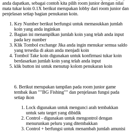
anda dapatkan, sebagai contoh kita pilih room junior dengan nilai
mata tukar koin 0.1X berikut merupakan lobby dari room junior dan
penjelasan setiap bagian penukaran koin.
Key Number berikut berfungsi untuk memasukkan jumlah
koin yang anda inginkan
Bagian ini menampilkan jumlah koin yang telah anda input
pada key number
Klik Tombol exchange Jika anda ingin menukar semua saldo
yang tersedia di akun anda menjadi koin
Tombol Take koin digunakan untuk konfirmasi tukar koin
berdasarkan jumlah koin yang telah anda input
klik button ini untuk menutup kolom penukaran koin
6. Berikut merupakan tampilan pada room junior game
tembak ikan ""BG Fishing"" dan penjelasan fungsi pada
setiap ikon
Lock digunakan untuk mengunci arah tembakkan
untuk satu target yang dibidik
Control - digunakan untuk mengontrol dengan
menurunkan peluru yang ditembakkan
Control + berfungsi untuk menambah jumlah amunisi