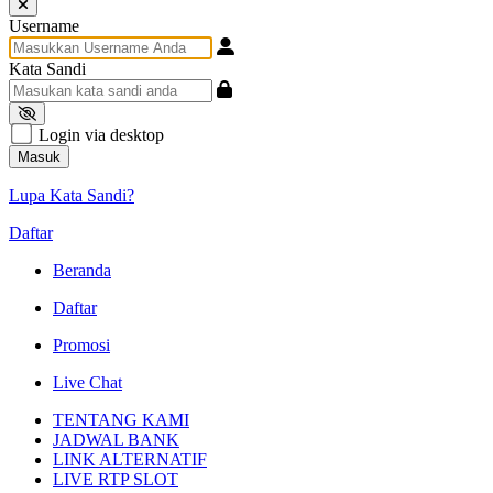
Username
Kata Sandi
Login via desktop
Lupa Kata Sandi?
Daftar
Beranda
Daftar
Promosi
Live Chat
TENTANG KAMI
JADWAL BANK
LINK ALTERNATIF
LIVE RTP SLOT