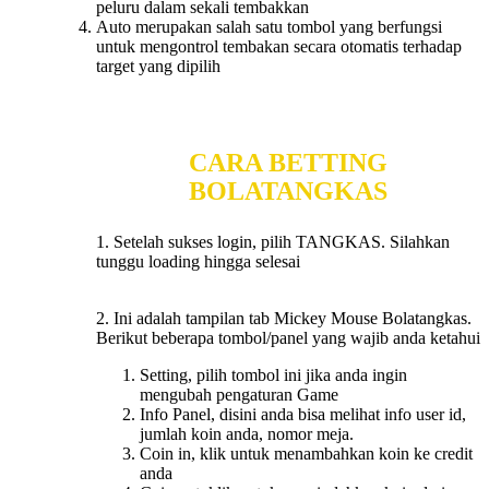
peluru dalam sekali tembakkan
Auto merupakan salah satu tombol yang berfungsi
untuk mengontrol tembakan secara otomatis terhadap
target yang dipilih
CARA BETTING
BOLATANGKAS
1. Setelah sukses login, pilih TANGKAS. Silahkan
tunggu loading hingga selesai
2. Ini adalah tampilan tab Mickey Mouse Bolatangkas.
Berikut beberapa tombol/panel yang wajib anda ketahui
Setting, pilih tombol ini jika anda ingin
mengubah pengaturan Game
Info Panel, disini anda bisa melihat info user id,
jumlah koin anda, nomor meja.
Coin in, klik untuk menambahkan koin ke credit
anda