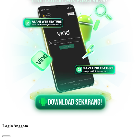
Login Anggota