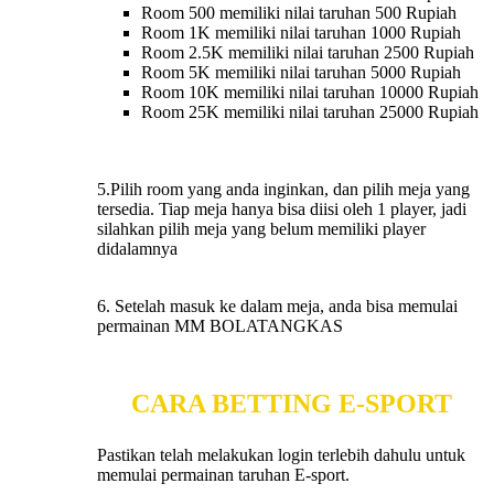
Room 500 memiliki nilai taruhan 500 Rupiah
Room 1K memiliki nilai taruhan 1000 Rupiah
Room 2.5K memiliki nilai taruhan 2500 Rupiah
Room 5K memiliki nilai taruhan 5000 Rupiah
Room 10K memiliki nilai taruhan 10000 Rupiah
Room 25K memiliki nilai taruhan 25000 Rupiah
5.Pilih room yang anda inginkan, dan pilih meja yang
tersedia. Tiap meja hanya bisa diisi oleh 1 player, jadi
silahkan pilih meja yang belum memiliki player
didalamnya
6. Setelah masuk ke dalam meja, anda bisa memulai
permainan MM BOLATANGKAS
CARA BETTING E-SPORT
Pastikan telah melakukan login terlebih dahulu untuk
memulai permainan taruhan E-sport.