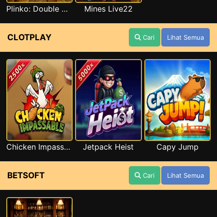
Plinko: Double Wheel Live22
Mines Live22
CLOTPLAY
Cari
Lihat Semua
Chicken Impassable
Jetpack Heist
Capy Jump
BETSOFT
Cari
Lihat Semua