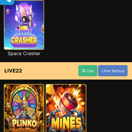
Space Crasher
LIVE22
Cari
Lihat Semua