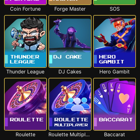
Coin Fortune
Forge Master
SOS
Thunder League
DJ Cakes
Hero Gambit
Roulette
Roulette Multiplayer
Baccarat