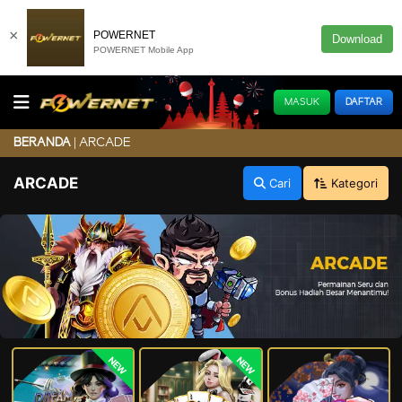
×
POWERNET
Download
POWERNET Mobile App
MASUK
DAFTAR
ARCADE
BERANDA
ARCADE
Cari
Kategori
NEW
NEW