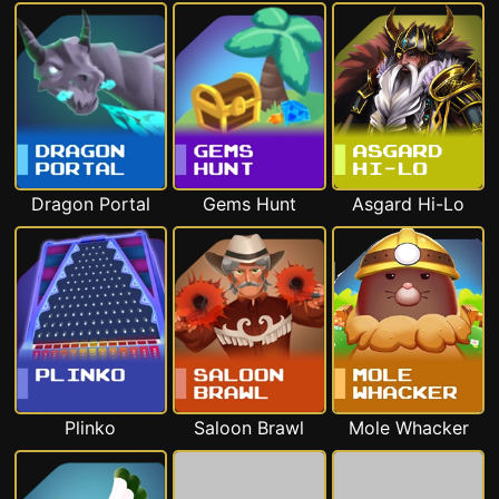
Dragon Portal
Gems Hunt
Asgard Hi-Lo
Plinko
Saloon Brawl
Mole Whacker