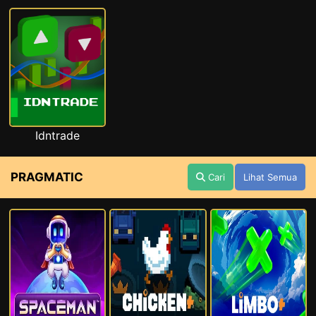
Idntrade
PRAGMATIC
Cari
Lihat Semua